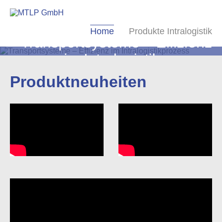
Home
Produkte Intralogistik
Transportsysteme – Effizienz
im Intralogistikprozess
Produktneuheiten