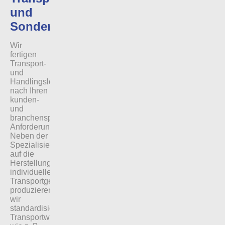
und
Sonderlösungen
Wir
fertigen
Transport-
und
Handlingslösungen
nach Ihren
kunden-
und
branchenspezifischen
Anforderungen.
Neben der
Spezialisierung
auf die
Herstellung
individueller
Transportgeräte,
produzieren
wir
standardisierte
Transportwagen