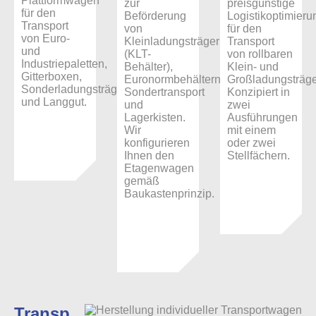
Plattformwagen
zur
preisgünstige
für den
Beförderung
Logistikoptimieru
Transport
von
für den
von Euro-
Kleinladungsträgern
Transport
und
(KLT-
von rollbaren
Industriepaletten,
Behälter),
Klein- und
Gitterboxen,
Euronormbehältern,
Großladungsträge
Sonderladungsträgern
Sondertransport
Konzipiert in
und Langgut.
und
zwei
Lagerkisten.
Ausführungen
Wir
mit einem
konfigurieren
oder zwei
Ihnen den
Stellfächern.
Etagenwagen
gemäß
Baukastenprinzip.
Transportwagen